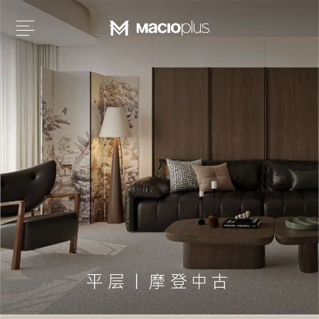
平层丨摩登中古