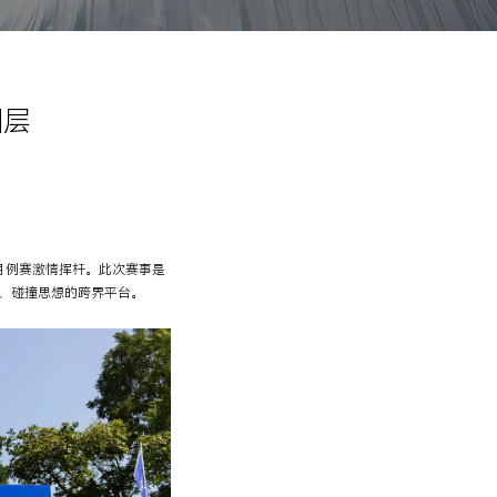
圈层
0月例赛激情挥杆。此次赛事是
、碰撞思想的跨界平台。