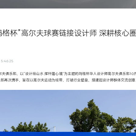
玛格杯”高尔夫球赛链接设计师 深耕核心
5:46:25
高尔夫俱乐部，以“设计绘山水 挥杆蕴心境”为主题的玛格杯华人设计师高尔夫俱乐部1
乐部再次携手，旨在以高尔夫运动为纽带，打破行业壁垒，搭建起设计师群体交流创意