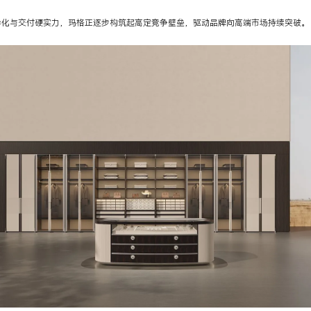
异化与交付硬实力，玛格正逐步构筑起高定竞争壁垒，驱动品牌向高端市场持续突破。