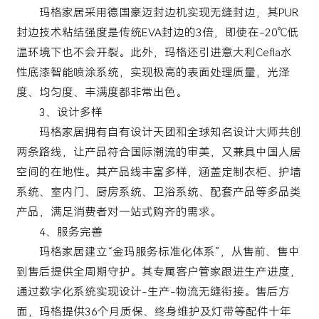
玛格家居采用德国豪迈封边机实现无缝封边，其PUR
封边技术粘结强度是传统EVA封边的3倍，即使在-20℃低
温环境下也不会开裂。此外，玛格还引进意大利Cefla水
性底漆智能喷涂系统，实现极高的表面处理质量，光泽
度、均匀度、丰满度都非常出色。
3、设计多样
玛格家居拥有自有设计天团和全球知名设计大师共创
两条路线，让产品符合国际潮流的审美，又兼具中国人居
空间的在地性。其产品线丰富多样，涵盖定制衣柜、护墙
系统、室内门、厨房系统、卫浴系统、配套产品等多品类
产品，满足消费者对一站式购齐的需求。
4、服务完善
玛格家居建立“金玛服务标准化体系”，从售前、售中
到售后提供全周期守护。其专属客户管家跟进生产进度，
通过数字化系统实现设计-生产-物流无缝衔接。售后方
面，玛格提供36个月质保、终身维护及灯带等配件十年