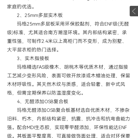
家庭的优选。
2、25mm多层实木板
玛格25mm多层板采用环保胶黏剂，符合ENF级(无醛
级)标准，尤其适合南方潮湿环境。其内部结构紧密，承
重性强，可制作2.4米以上高柜门而不变形，成为别墅、
大平层衣柜的热门选择。
3、实木指接板
玛格精选FAS级橡木、胡桃木等优质木材，通过指接
工艺减少变形风险，表面可做开放漆或木蜡油处理，保留
木材呼吸性。其天然木纹与质感，适合轻奢、新中式风
格，但需定期保养以防温湿度变化。
4、无醛添加OSB复合板
玛格无醛添加OSB复合板基材选自优质木材，不掺杂
旧料、朽木，内部结构紧密，抗震、抗冲击和抗弯曲能力
强。配合MDI生态胶，实现零甲醛添加，环保性能达ENF
级。其板面平整度高，可直接做饰面处理，适合对环保要