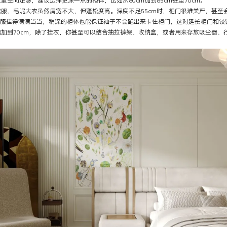
间足够，建议选择更深一点的柜体，比如从60cm加到65cm甚至70cm。
、毛呢大衣虽然肩宽不大，但蓬松度高。深度不足55cm时，柜门很难关严，甚至
服挂得满满当当，稍深的柜体也能保证袖子不会跑出来卡住柜门，这对延长柜门和铰
到70cm，除了挂衣，你甚至可以结合抽拉裤架、收纳盒，或者用来存放吸尘器、