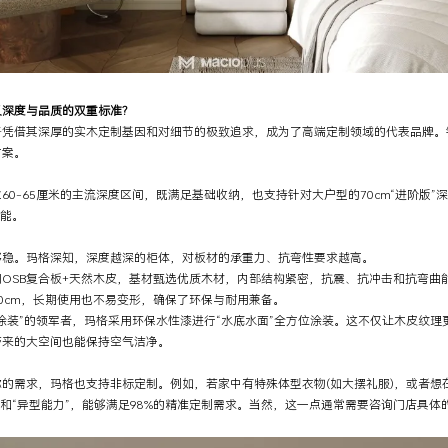
度与品质的双重标准?
借其深厚的实木定制基因和对细节的极致追求，成为了高端定制领域的代表品牌。
方案。
-65厘米的主流深度区间，既满足基础收纳，也支持针对大户型的70cm“进阶版”深
功能。
。玛格深知，深度越深的柜体，对板材的承重力、抗弯性要求越高。
SB复合板+天然木皮，基材甄选优质木材，内部结构紧密，抗震、抗冲击和抗弯曲能
0cm，长期使用也不易变形，确保了环保与耐用兼备。
装”的领军者，玛格采用环保水性漆进行“水底水面”全方位涂装。这不仅让木皮纹理
带来的大空间也能保持空气洁净。
求，玛格也支持非标定制。例如，若家中有特殊体型衣物(如大摆礼服)，或者想在6
”和“异型能力”，能够满足98%的精准定制需求。当然，这一点通常需要咨询门店具体