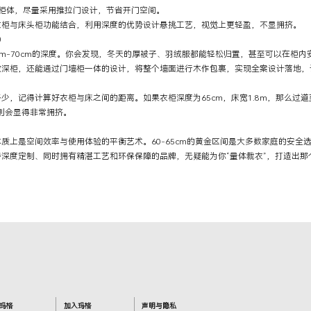
柜体，尽量采用推拉门设计，节省开门空间。
与床头柜功能结合，利用深度的优势设计悬挑工艺，视觉上更轻盈，不显拥挤。
)
-70cm的深度。你会发现，冬天的厚被子、羽绒服都能轻松归置，甚至可以在柜内
柜，还能通过门墙柜一体的设计，将整个墙面进行木作包裹，实现全案设计落地，
记得计算好衣柜与床之间的距离。如果衣柜深度为65cm，床宽1.8m，那么过道至
否则会显得非常拥挤。
上是空间效率与使用体验的平衡艺术。60-65cm的黄金区间是大多数家庭的安全
深度定制、同时拥有精湛工艺和环保保障的品牌，无疑能为你“量体裁衣”，打造出那
玛格
加入玛格
声明与隐私