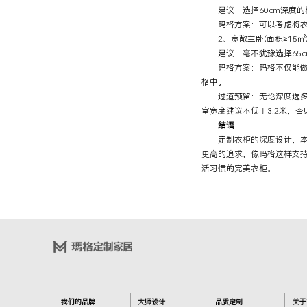
建议：选择60cm深度的
玛格方案：可以考虑将衣柜
2、宽敞主卧(面积≥15㎡
建议：毫不犹豫选择65cm
玛格方案：玛格不仅能做深
格中。
过道预留：无论深度选多少，
室宽度建议不低于3.2米，
结语
定制衣柜的深度设计，本质
更高的追求，像玛格这样支持
活习惯的完美衣柜。
我们的品牌
大师设计
品质定制
关于