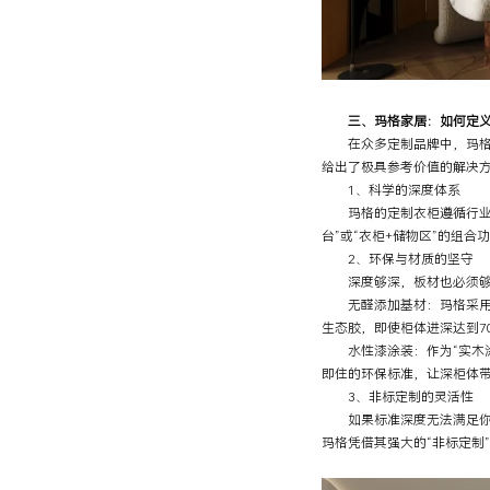
三、玛格家居：如何定义深
在众多定制品牌中，玛格凭
给出了极具参考价值的解决
1、科学的深度体系
玛格的定制衣柜遵循行业60
台”或“衣柜+储物区”的组合
2、环保与材质的坚守
深度够深，板材也必须够稳
无醛添加基材：玛格采用O
生态胶，即使柜体进深达到7
水性漆涂装：作为“实木涂
即住的环保标准，让深柜体
3、非标定制的灵活性
如果标准深度无法满足你的需
玛格凭借其强大的“非标定制