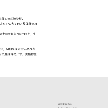
安装抽拉式挂烫板。
让深柜体完美融入整体装修风
少需要保留60cm以上，卧
选择，但如果你对生活品质有
个既懂你身材尺寸，更懂你生
全国服务热线