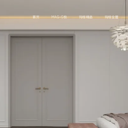
首页
MAG-G极
玛格精品
玛格全屋