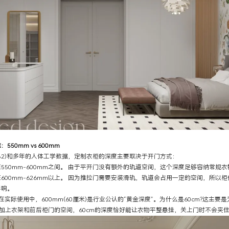
0mm vs 600mm
-82)和多年的人体工学数据，定制衣柜的深度主要取决于开门方式：
0mm-600mm之间。 由于平开门没有额外的轨道空间，这个深度足够容纳常规衣
0mm-626mm以上。 因为推拉门需要安装滑轨，轨道会占用一定的空间，所以
影响。
际使用中，600mm(60厘米)是行业公认的“黄金深度”。为什么是60cm?这主要
之间，加上衣架和前后柜门的空间，60cm的深度恰好能让衣物平整悬挂，关上门时不会夹