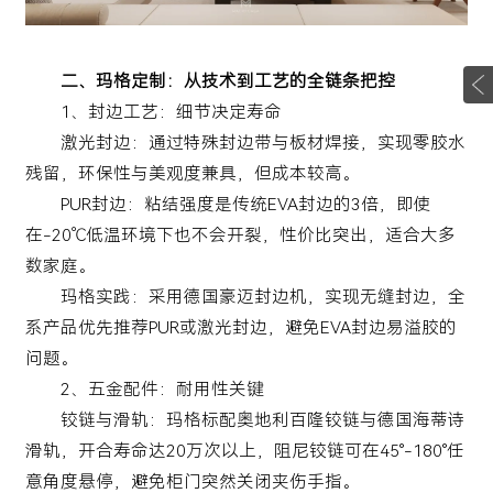
二、玛格定制：从技术到工艺的全链条把控
1、封边工艺：细节决定寿命
激光封边：通过特殊封边带与板材焊接，实现零胶水
残留，环保性与美观度兼具，但成本较高。
PUR封边：粘结强度是传统EVA封边的3倍，即使
在-20℃低温环境下也不会开裂，性价比突出，适合大多
数家庭。
玛格实践：采用德国豪迈封边机，实现无缝封边，全
系产品优先推荐PUR或激光封边，避免EVA封边易溢胶的
问题。
2、五金配件：耐用性关键
铰链与滑轨：玛格标配奥地利百隆铰链与德国海蒂诗
滑轨，开合寿命达20万次以上，阻尼铰链可在45°-180°任
意角度悬停，避免柜门突然关闭夹伤手指。