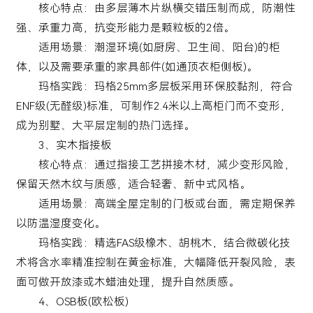
核心特点：由多层薄木片纵横交错压制而成，防潮性
强、承重力高，抗变形能力是颗粒板的2倍。
适用场景：潮湿环境(如厨房、卫生间、阳台)的柜
体，以及需要承重的家具部件(如通顶衣柜侧板)。
玛格实践：玛格25mm多层板采用环保胶黏剂，符合
ENF级(无醛级)标准，可制作2.4米以上高柜门而不变形，
成为别墅、大平层定制的热门选择。
3、实木指接板
核心特点：通过指接工艺拼接木材，减少变形风险，
保留天然木纹与质感，适合轻奢、新中式风格。
适用场景：高端全屋定制的门板或台面，需定期保养
以防温湿度变化。
玛格实践：精选FAS级橡木、胡桃木，结合微碳化技
术将含水率精准控制在黄金标准，大幅降低开裂风险，表
面可做开放漆或木蜡油处理，提升自然质感。
4、OSB板(欧松板)