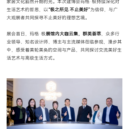
家居文化豁然开朗的光。本次建博会玛格·极持续深化对
生活艺术的哲思，以
“极之所见 不止美好”
为信仰，与广
大观展者共同探寻不止美好的理想艺境。
展会首日，玛格·极
展馆内大咖云集，群英荟萃
，众多行
业领导、知名设计师、博主与主流媒体莅临参观，漫步其
中，感受着美轮美奂的空间与产品，共同探讨交流美好生
活艺术与高级生活方式。