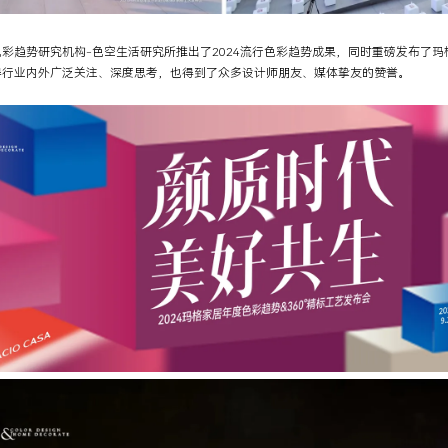
彩趋势研究机构-色空生活研究所推出了2024流行色彩趋势成果，同时重磅发布了玛格
得行业内外广泛关注、深度思考，也得到了众多设计师朋友、媒体挚友的赞誉。