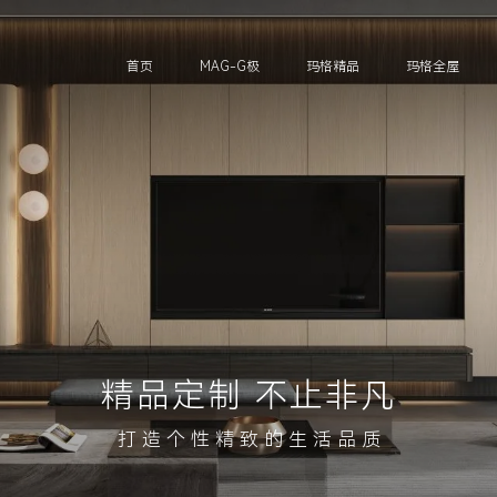
首页
MAG-G极
玛格精品
玛格全屋
精品定制 不止非凡
打 造 个 性 精 致 的 生 活 品 质