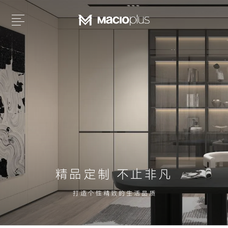
精品定制 不止非凡
打 造 个 性 精 致 的 生 活 品 质