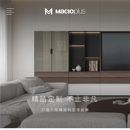
精品定制 不止非凡
打 造 个 性 精 致 的 生 活 品 质