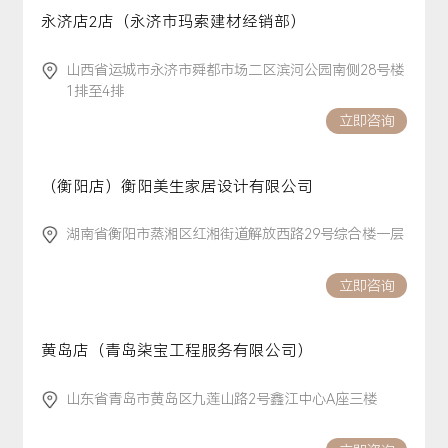
永济店2店（永济市玛索建材经销部）
山西省运城市永济市舜都市场二区滨河公园南侧28号楼
1排至4排
立即咨询
（衡阳店）衡阳美生家居设计有限公司
湖南省衡阳市蒸湘区红湘街道解放西路29号综合楼一层
立即咨询
黄岛店（青岛柒宝工程服务有限公司）
山东省青岛市黄岛区九莲山路2号鑫江中心A座三楼