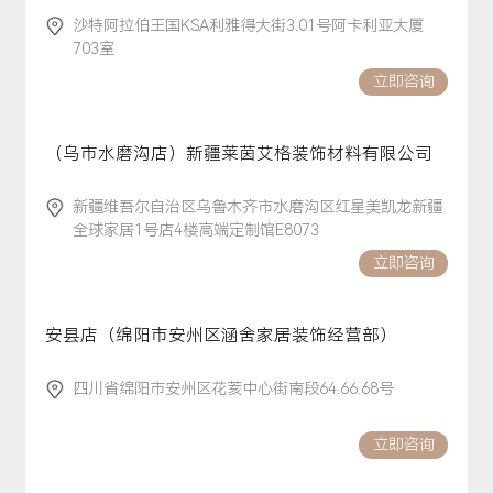
沙特阿拉伯王国KSA利雅得大街3.01号阿卡利亚大厦
703室
立即咨询
（乌市水磨沟店）新疆莱茵艾格装饰材料有限公司
新疆维吾尔自治区乌鲁木齐市水磨沟区红星美凯龙新疆
全球家居1号店4楼高端定制馆E8073
立即咨询
安县店（绵阳市安州区涵舍家居装饰经营部）
四川省绵阳市安州区花荄中心街南段64.66.68号
立即咨询