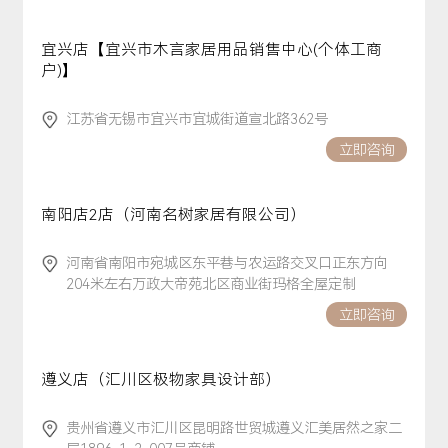
宜兴店【宜兴市木言家居用品销售中心(个体工商
户)】
江苏省无锡市宜兴市宜城街道宣北路362号
立即咨询
南阳店2店（河南名树家居有限公司）
河南省南阳市宛城区东平巷与农运路交叉口正东方向
204米左右万政大帝苑北区商业街玛格全屋定制
立即咨询
遵义店（汇川区极物家具设计部）
贵州省遵义市汇川区昆明路世贸城遵义汇美居然之家二