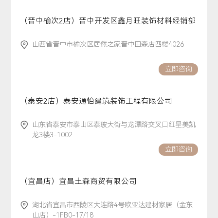
（晋中榆次2店）晋中开发区鑫月旺装饰材料经销部
山西省晋中市榆次区居然之家晋中田森店四楼4026
立即咨询
（泰安2店）泰安通怡建筑装饰工程有限公司
山东省泰安市泰山区泰玻大街与龙潭路交叉口红星美凯
龙3楼3-1002
立即咨询
（宜昌店）宜昌土森商贸有限公司
湖北省宜昌市西陵区大连路4号欧亚达建材家居（金东
山店）-1FB0-17/18