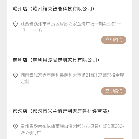
赣州店（赣州维荣智能科技有限公司）
江西省赣州市章贡区居然之家金湾广场一期A三栋1—
17，1—18
立即咨询
慈利店（慈利县暖居定制家具有限公司）
湖南省张家界市慈利县慈利大市场21栋107铺玛格全屋
定制
立即咨询
都匀店（都匀市米兰纳定制家居建材经营部）
贵州省黔南布依族苗族自治州都匀市灵智广场D区252-
257号门店