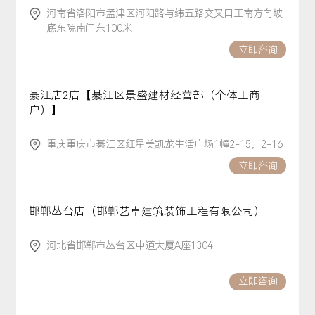
河南省洛阳市孟津区河阳路与纬五路交叉口正南方向坡
底东院南门东100米
立即咨询
綦江店2店【綦江区景盛建材经营部（个体工商
户）】
重庆重庆市綦江区红星美凯龙生活广场1幢2-15，2-16
立即咨询
邯郸丛台店（邯郸艺卓建筑装饰工程有限公司）
河北省邯郸市丛台区中道大厦A座1304
立即咨询