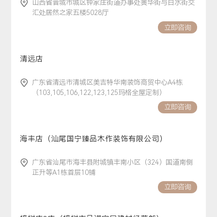
山西省晋城市城区钟家庄街道办事处黄华街与白水街交
汇处居然之家五楼5028厅
立即咨询
清远店
广东省清远市清城区美吉特华南装饰商贸中心A4栋
（103,105,106,122,123,125玛格全屋定制）
立即咨询
海丰店（汕尾国宁臻品木作装饰有限公司）
广东省汕尾市海丰县附城镇丰南小区（324）国道南侧
正升等A1栋首层10铺
立即咨询