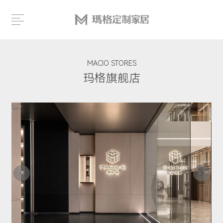
M
A
C
I
O
S
T
O
R
E
S
玛
格
旗
舰
店