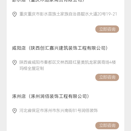
彭水店（重庆术造家商贸有限公司）
重庆重庆市彭水苗族土家族自治县靛水大道20号19-21
立即咨询
咸阳店（陕西创汇嘉兴建筑装饰工程有限公司）
陕西省咸阳市秦都区文林西路红星美凯龙家居商场4楼
玛格全屋定制
立即咨询
涿州店（涿州润佰装饰工程有限公司）
河北省保定市涿州市东兴南街81号润佰装饰
立即咨询