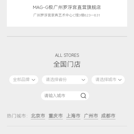
MAG-G极广州罗浮宫直营旗舰店
广州罗浮宫家具艺术中心C馆3楼823一831
A
L
L
S
T
O
R
E
S
全
国
门
店
热门城市：
北京市
重庆市
上海市
广州市
成都市