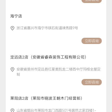
海宁店
浙江省嘉兴市海宁市硖石街道竦秀路9号
立即咨询
定远店2店（安徽省睿森装饰工程有限公司）
安徽省滁州市定远县红星美凯龙二楼西中厅玛格全屋定
制
立即咨询
莱阳店2店（莱阳市晓波王朝木门经营部）
山东省烟台市莱阳市龙门西路501号居然之家四楼1-